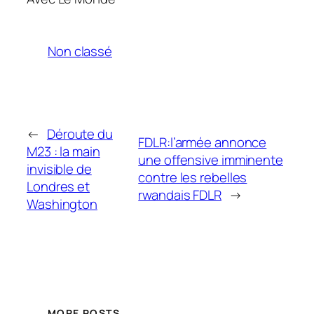
Non classé
←
Déroute du
FDLR:l’armée annonce
M23 : la main
une offensive imminente
invisible de
contre les rebelles
Londres et
rwandais FDLR
→
Washington
MORE POSTS