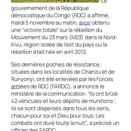
-Le
gouvernement de la République
démocratique du Congo (RDC) a affirmé,
mardi 5 novembre au matin,
avoir
obtenu
une
“victoire totale”
sur la rébellion du
Mouvement du 23 mars (M23) dans le Nord-
Kivu, région isolée de l’est du pays où la
rébellion était née en avril 2012.
Ses dernières poches de résistance,
situées dans les localités de Chanzu et de
Runyonyi, ont été enlevées par les Forces
arm
ées de RDC (FARDC), a annoncé le
ministère de la communication.
“Ils ont brûlé
42 véhicules et leurs dépôts de munitions ;
ils se sont dispersés dans tous les sens,
chacun pour soi et Dieu pour tous. Les
combats ont duré toute la nuit”
, a précisé un
officier
des FARDC.