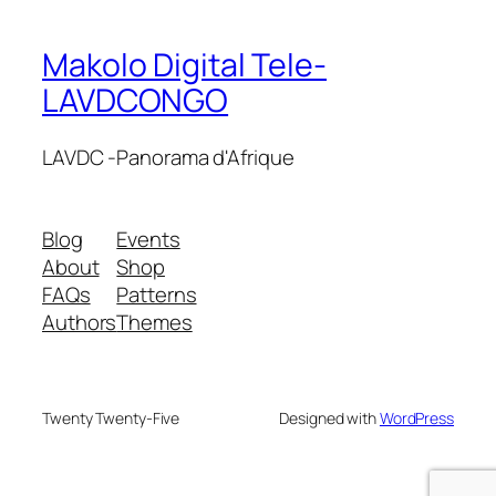
Makolo Digital Tele-
LAVDCONGO
LAVDC -Panorama d'Afrique
Blog
Events
About
Shop
FAQs
Patterns
Authors
Themes
Twenty Twenty-Five
Designed with
WordPress