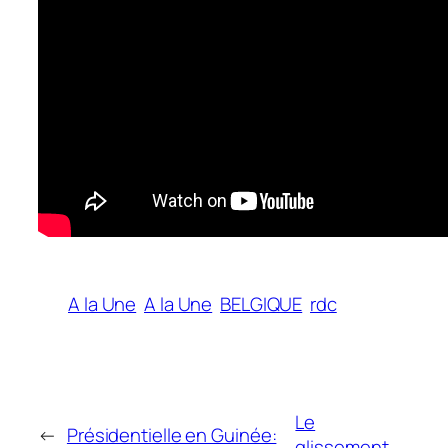
A la Une
A la Une
BELGIQUE
rdc
Le
←
Présidentielle en Guinée:
glissement