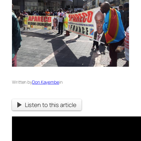
Written by
Don Kayembe
in
Listen to this article