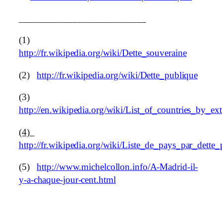
__________________________
(1)
http://fr.wikipedia.org/wiki/Dette_souveraine
(2)
http://fr.wikipedia.org/wiki/Dette_publique
(3)
http://en.wikipedia.org/wiki/List_of_countries_by_ex
(4)
http://fr.wikipedia.org/wiki/Liste_de_pays_par_dette
(5)
http://www.michelcollon.info/A-Madrid-il-
y-a-chaque-jour-cent.html