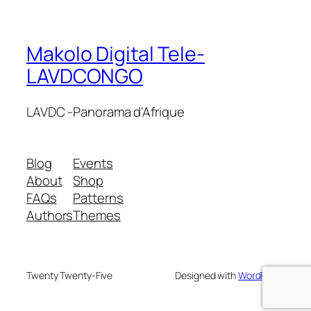
Makolo Digital Tele-
LAVDCONGO
LAVDC -Panorama d'Afrique
Blog
Events
About
Shop
FAQs
Patterns
Authors
Themes
Twenty Twenty-Five
Designed with
WordPress