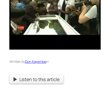
Written by
Don Kayembe
in
Listen to this article