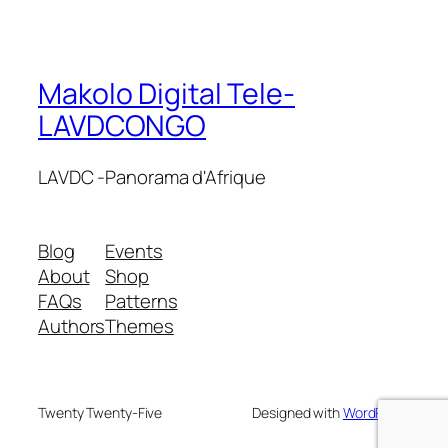
Makolo Digital Tele-
LAVDCONGO
LAVDC -Panorama d'Afrique
Blog
Events
About
Shop
FAQs
Patterns
Authors
Themes
Twenty Twenty-Five
Designed with
WordPress