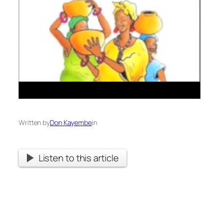
Written by
Don Kayembe
in
Listen to this article