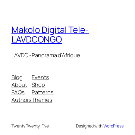
Makolo Digital Tele-
LAVDCONGO
LAVDC -Panorama d'Afrique
Blog
Events
About
Shop
FAQs
Patterns
Authors
Themes
Twenty Twenty-Five
Designed with
WordPress