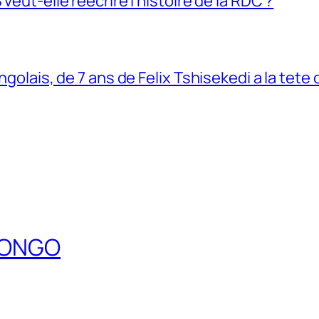
veut-elle réécrire l’histoire de la RDC ?
ngolais, de 7 ans de Felix Tshisekedi a la tete
DCONGO