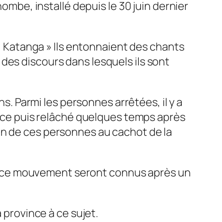
be, installé depuis le 30 juin dernier
du Katanga » Ils entonnaient des chants
es discours dans lesquels ils sont
ns. Parmi les personnes arrêtées, il y a
olice puis relâché quelques temps après
on de ces personnes au cachot de la
é de ce mouvement seront connus après un
 province à ce sujet.