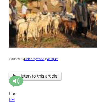
Written by
Don Kayembe
in
Afrique
Listen to this article
Par
RFI