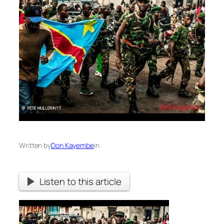
Written by
Don Kayembe
in
Listen to this article