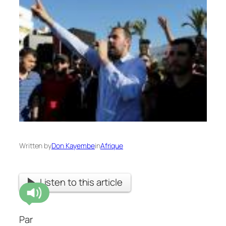
Written by
Don Kayembe
in
Afrique
Listen to this article
Par