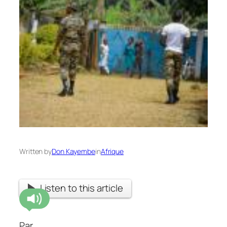
Written by
Don Kayembe
in
Afrique
Listen to this article
Par