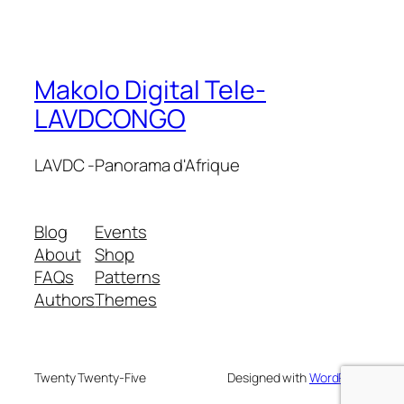
Makolo Digital Tele-
LAVDCONGO
LAVDC -Panorama d'Afrique
Blog
Events
About
Shop
FAQs
Patterns
Authors
Themes
Twenty Twenty-Five
Designed with
WordPress