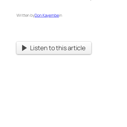
Written by
Don Kayembe
in
Listen to this article