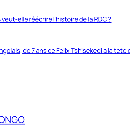
veut-elle réécrire l’histoire de la RDC ?
ngolais, de 7 ans de Felix Tshisekedi a la tete
DCONGO