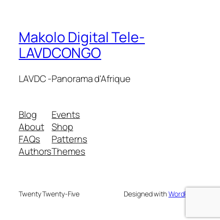
Makolo Digital Tele-
LAVDCONGO
LAVDC -Panorama d'Afrique
Blog
Events
About
Shop
FAQs
Patterns
Authors
Themes
Twenty Twenty-Five
Designed with
WordPress