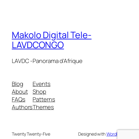
Makolo Digital Tele-
LAVDCONGO
LAVDC -Panorama d'Afrique
Blog
Events
About
Shop
FAQs
Patterns
Authors
Themes
Twenty Twenty-Five
Designed with
WordPress