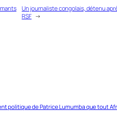
iamants
Un journaliste congolais, détenu aprè
RSF
→
t politique de Patrice Lumumba que tout Afri