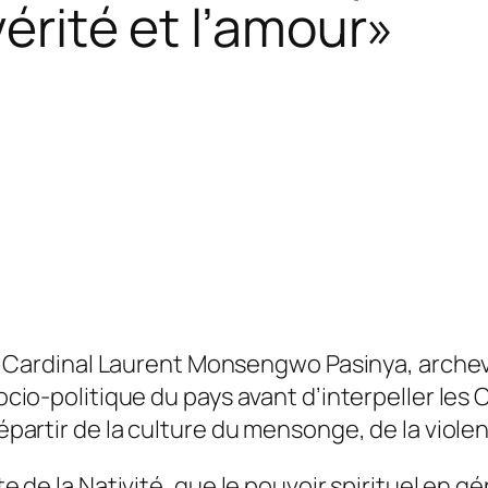
vérité et l’amour»
, le Cardinal Laurent Monsengwo Pasinya, arche
socio-politique du pays avant d’interpeller les
départir de la culture du mensonge, de la violenc
te de la Nativité, que le pouvoir spirituel en gé