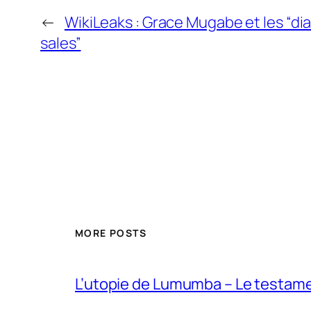
←
WikiLeaks : Grace Mugabe et les “d
sales”
MORE POSTS
L’utopie de Lumumba – Le testamen