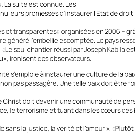
. La suite est connue. Les
enu leurs promesses d’instaurer l’Etat de droi
ues et transparentes» organisées en 2006 – gr
e généré l’embellie escomptée. Le pays ressem
 «Le seul chantier réussi par Joseph Kabila es
u», ironisent des observateurs.
ité s’emploie à instaurer une culture de la pai
 non pas passagère. Une telle paix doit être f
 le Christ doit devenir une communauté de per
ence, le terrorisme et tuant dans les cœurs des
nde sans la justice, la vérité et l’amour ». «Plutô