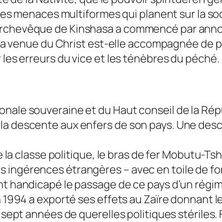
r les menaces multiformes qui planent sur la so
archevêque de Kinshasa a commencé par annon
, la venue du Christ est-elle accompagnée de p
 les erreurs du vice et les ténèbres du péché. 
nale souveraine et du Haut conseil de la Répub
 la descente aux enfers de son pays. Une de
de la classe politique, le bras de fer Mobutu-Ts
 ingérences étrangères – avec en toile de fon
ont handicapé le passage de ce pays d’un régi
n 1994 a exporté ses effets au Zaïre donnant l
r sept années de querelles politiques stériles.