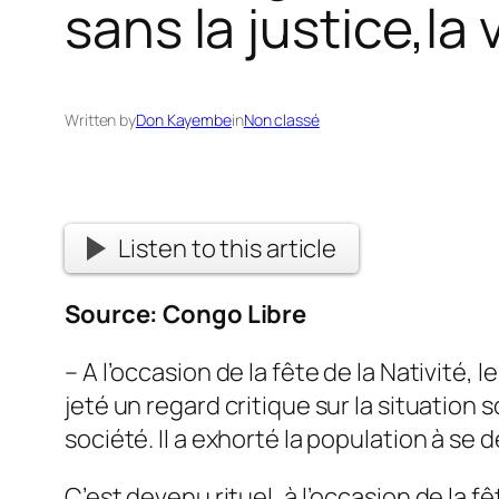
sans la justice,la 
Written by
Don Kayembe
in
Non classé
Listen to this article
Source:
Congo Libre
– A l’occasion de la fête de la Nativité
jeté un regard critique sur la situation 
société. Il a exhorté la population à se 
C’est devenu rituel, à l’occasion de la fê