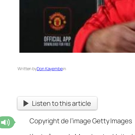
Written by
Don Kayembe
in
Listen to this article
Copyright de l’image
Getty Images