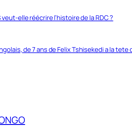
veut-elle réécrire l’histoire de la RDC ?
ngolais, de 7 ans de Felix Tshisekedi a la tete
DCONGO