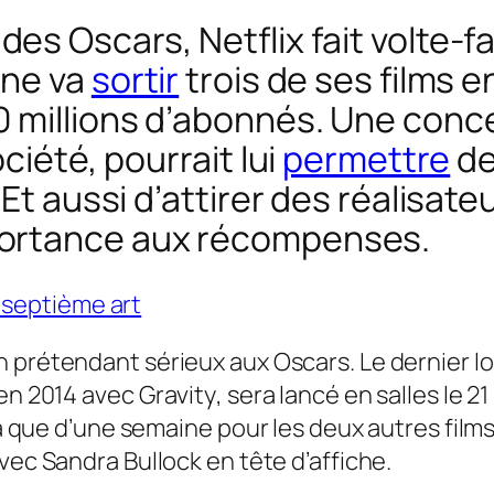
es Oscars, Netflix fait volte-fa
ine va
sortir
trois de ses films 
0 millions d’abonnés. Une conc
ciété, pourrait lui
permettre
d
 Et aussi d’attirer des réalisate
portance aux récompenses.
e septième art
n prétendant sérieux aux Oscars. Le dernier 
 en 2014 avec
Gravity
, sera lancé en salles le 
ra que d’une semaine pour les deux autres films
vec Sandra Bullock en tête d’affiche.