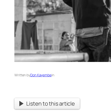
Written by
Don Kayembe
in
Listen to this article