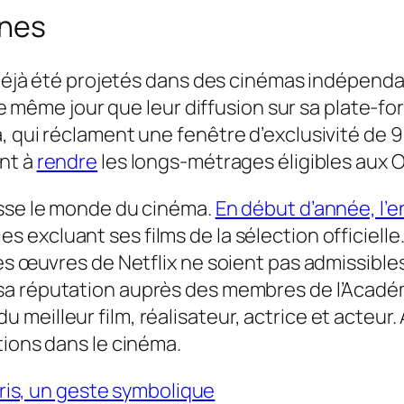
nnes
t déjà été projetés dans des cinémas indépenda
u le même jour que leur diffusion sur sa plate-
 qui réclament une fenêtre d’exclusivité de 90
ent à
rendre
les longs-métrages éligibles aux O
isse le monde du cinéma.
En début d’année, l’e
 excluant ses films de la sélection officielle
es œuvres de Netflix ne soient pas admissibles
sa réputation auprès des membres de l’Acadé
 meilleur film, réalisateur, actrice et acteu
tions dans le cinéma.
aris, un geste symbolique