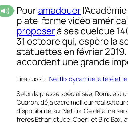
Pour
amadouer
l’Académie d
plate-forme vidéo américa
proposer
à ses quelque 14
31 octobre qui, espère la so
statuettes en février 2019.
accordent une grande im
Lire aussi :
Netflix dynamite la télé et l
Selon la presse spécialisée,
Roma
est u
Cuaron, déjà sacré meilleur réalisateur
disponibilité sur Netflix. Ce délai ne se
frères Ethan et Joel Coen, et
Bird Box,
a