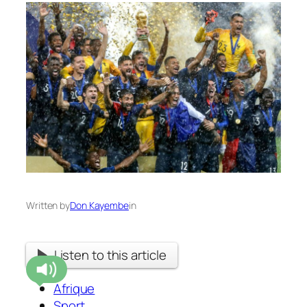
Written by
Don Kayembe
in
Listen to this article
Afrique
Sport