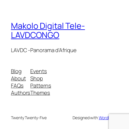
Makolo Digital Tele-
LAVDCONGO
LAVDC -Panorama d'Afrique
Blog
Events
About
Shop
FAQs
Patterns
Authors
Themes
Twenty Twenty-Five
Designed with
WordPress