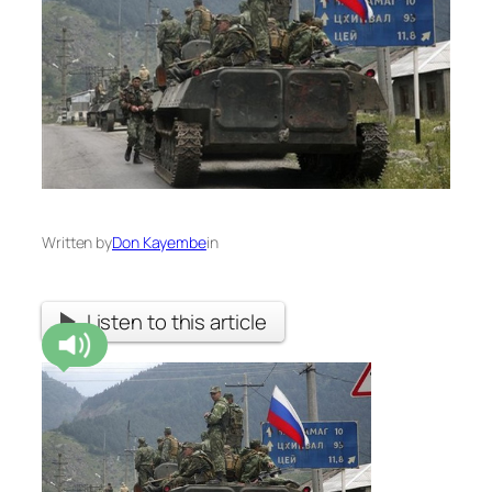
Written by
Don Kayembe
in
Listen to this article