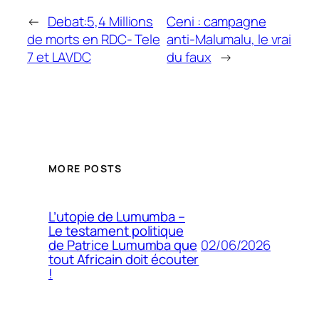
←
Debat:5,4 Millions
Ceni : campagne
de morts en RDC- Tele
anti-Malumalu, le vrai
7 et LAVDC
du faux
→
MORE POSTS
L’utopie de Lumumba –
Le testament politique
02/06/2026
de Patrice Lumumba que
tout Africain doit écouter
!