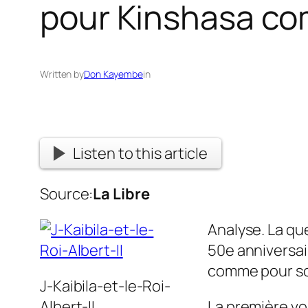
pour Kinshasa co
Written by
Don Kayembe
in
Listen to this article
Source:
La Libre
Analyse. La que
50e anniversai
comme pour so
J-Kaibila-et-le-Roi-
Albert-II
La première vo