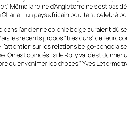
iper.” Même la reine d’Angleterre ne s’est pas 
hana – un pays africain pourtant célébré po
le dans l’ancienne colonie belge auraient dû se
s les récents propos “très durs” de l’eurocom
 l’attention sur les relations belgo-congolaise.
e. On est coincés : si le Roi y va, c’est donn
encore qu’envenimer les choses.” Yves Leterme tr