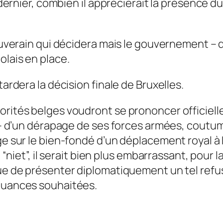
r dernier, combien il apprécierait la présence d
ouverain qui décidera mais le gouvernement – do
olais en place.
tardera la décision finale de Bruxelles.
orités belges voudront se prononcer officiell
 – d’un dérapage de ses forces armées, coutumiè
ge sur le bien-fondé d’un déplacement royal à 
un “niet”, il serait bien plus embarrassant, po
e de présenter diplomatiquement un tel refus, l
 nuances souhaitées.