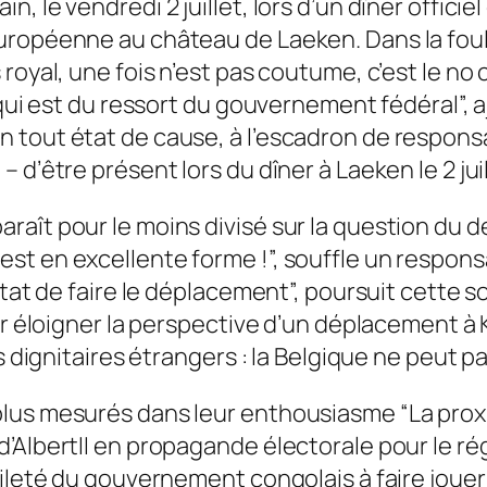
 le vendredi 2 juillet, lors d’un dîner officiel
ropéenne au château de Laeken. Dans la foulée
 royal, une fois n’est pas coutume, c’est le 
n qui est du ressort du gouvernement fédéral”,
 tout état de cause, à l’escadron de respons
d’être présent lors du dîner à Laeken le 2 juil
raît pour le moins divisé sur la question du
t en excellente forme !”, souffle un responsab
état de faire le déplacement”, poursuit cette 
r éloigner la perspective d’un déplacement à Kin
s dignitaires étrangers : la Belgique ne peut p
plus mesurés dans leur enthousiasme “La prox
’AlbertII en propagande électorale pour le ré
bileté du gouvernement congolais à faire joue