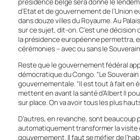
présidence belge sera donné le lendemain,
d’Etat et de gouvernement de l’Union eu
dans douze villes du Royaume. Au Palais
sur ce sujet, dit-on. C’est une décisio
la présidence européenne permettra, en
cérémonies – avec ou sans le Souverain – 
Reste que le gouvernement fédéral appa
démocratique du Congo. “Le Souverain es
gouvernementale. “Il est tout à fait en 
mettent en avant la santé d’Albert II pou
sur place. On va avoir tous les plus haut
D’autres, en revanche, sont beaucoup 
automatiquement transformer la visite d
gouvernement. Il faut se méfier de l’ha