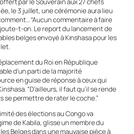
 offert par le Souverain aux 27 chefs
, le 3 juillet, une cérémonie aura lieu
no comment… “Aucun commentaire à faire
 ajoute-t-on. Le report du lancement de
ables belges envoyé à Kinshasa pour les
let.
 déplacement du Roi en République
le d’un parti de la majorité
source en guise de réponse à ceux qui
shasa. “D’ailleurs, il faut qu’il se rende
as se permettre de rater le coche.”
imité des élections au Congo va
gime de Kabila, glisse un membre du
r les Belges dans une mauvaise pièce à