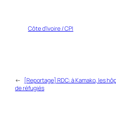
Côte d’Ivoire / CPI
←
[Reportage] RDC: à Kamako, les hôpi
de réfugiés