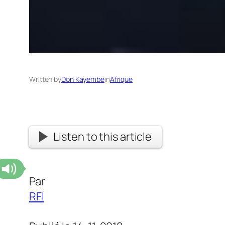
Written by
Don Kayembe
in
Afrique
Listen to this article
Par
RFI