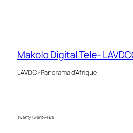
Makolo Digital Tele- LAV
LAVDC -Panorama d'Afrique
Twenty Twenty-Five