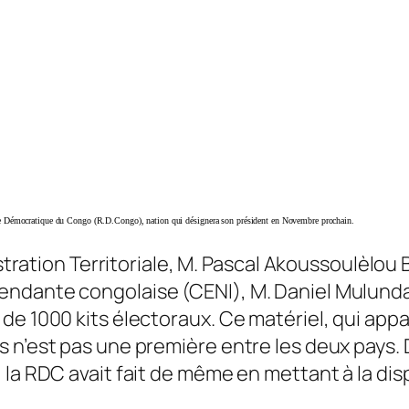
ique Démocratique du Congo (R.D.Congo), nation qui désignera son président en Novembre prochain.
istration Territoriale, M. Pascal Akoussoulèlou 
endante congolaise (CENI), M. Daniel Mulund
e 1000 kits électoraux. Ce matériel, qui appar
 n’est pas une première entre les deux pays. 
 la RDC avait fait de même en mettant à la di