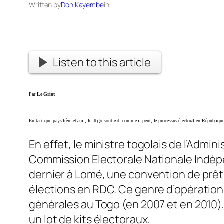
Written by
Don Kayembe
in
Listen to this article
Par
Le Griot
En tant que pays frère et ami, le Togo soutient, comme il peut, le processus électoral en Républ
En effet, le ministre togolais de l’Admin
Commission Electorale Nationale Indép
dernier à Lomé, une convention de prêt d
élections en RDC. Ce genre d’opérations
générales au Togo (en 2007 et en 2010),
un lot de kits électoraux.