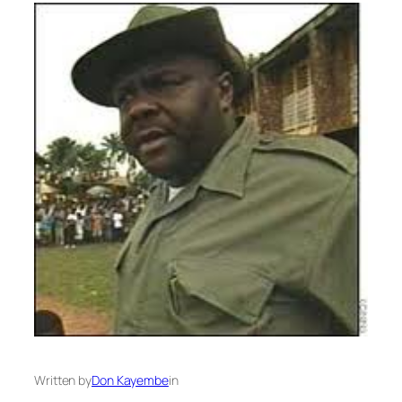
Written by
Don Kayembe
in