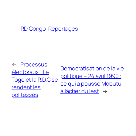
RD Congo
Reportages
←
Processus
Démocratisation de la vie
électoraux : Le
politique – 24 avril 1990 :
Togo et la R.D.C se
ce qui a poussé Mobutu
rendent les
à lâcher du lest
→
politesses