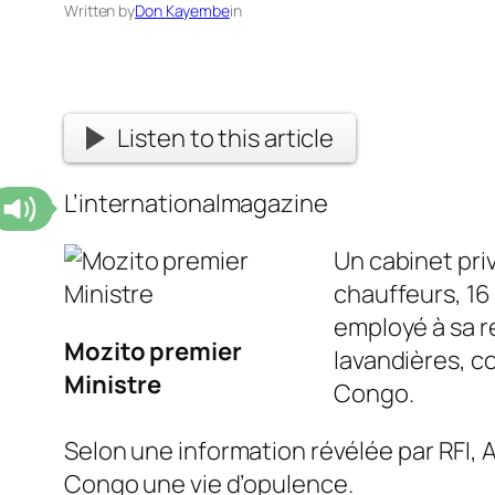
Written by
Don Kayembe
in
Listen to this article
L’internationalmagazine
Un cabinet pri
chauffeurs, 16
employé à sa ré
Mozito premier
lavandières, co
Ministre
Congo.
Selon une information révélée par RFI, 
Congo une vie d’opulence.