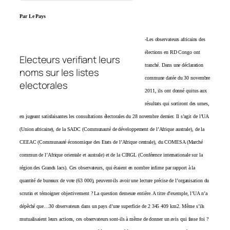
Par Le Pays
-Les observateurs africains des
élections en RD Congo ont
Electeurs verifiant leurs
tranché. Dans une déclaration
noms sur les listes
commune datée du 30 novembre
electorales
2011, ils ont donné quitus aux
résultats qui sortiront des urnes,
en jugeant satisfaisantes les consultations électorales du 28 novembre dernier. Il s’agit de l’UA
(Union africaine), de la SADC (Communauté de développement de l’Afrique australe), de la
CEEAC (Communauté économique des Etats de l’Afrique centrale), du COMESA (Marché
commun de l’Afrique orientale et australe) et de la CIRGL (Conférence internationale sur la
région des Grands lacs).
Ces observateurs, qui étaient en nombre infime par rapport à la
quantité de bureaux de vote (63 000), peuvent-ils avoir une lecture précise de l’organisation du
scrutin et témoigner objectivement ? La question demeure entière. A titre d’exemple, l’UA n’a
dépêché que…30 observateurs dans un pays d’une superficie de 2 345 409 km2. Même s’ils
mutualisaient leurs actions, ces observateurs sont-ils à même de donner un avis qui fasse foi ?