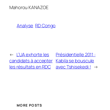
Mahorou KANAZOE
Analyse
RD Congo
←
L’UA exhorte les
Présidentielle 2011 :
candidats à accepter
Kabila se bouscule
les résultats en RDC
avec Tshisekedi !
→
MORE POSTS