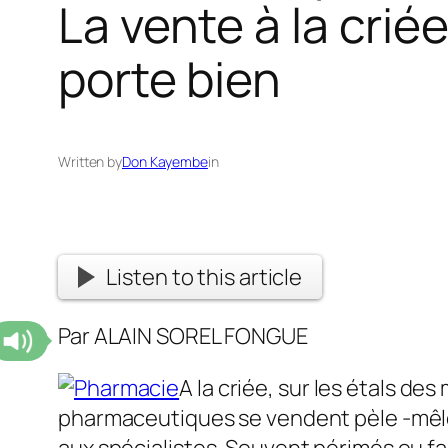
La vente à la cri
porte bien
Written by
Don Kayembe
in
Listen to this article
Par ALAIN SOREL FONGUE
A la criée, sur les étals d
pharmaceutiques se vendent pèle -mêle 
aux spécialistes. Souvent périmés ou f