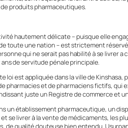
e de produits pharmaceutiques.
vité hautement délicate – puisque elle engage
 de toute une nation – est strictement réservée
onne qui ne serait pas habilité à se livrer a c
2 ans de servitude pénale principale.
te loi est appliquée dans la ville de Kinshasa, 
de pharmacies et de pharmaciens fictifs, qui 
randissant juste un Registre de commerce et un
ns un établissement pharmaceutique, un dispe
et se livrer à la vente de médicaments, les pl
 de qualité douteuse bien entendu. Usurpant a