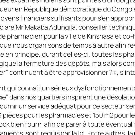
 vigueur en République démocratique du Congo
yens financiers suffisants pour s’en approprie
éclare Mr Makaba Adungila, conseiller technique
 de pharmacien pour la ville de Kinshasa et co
que nous organisons de temps à autre afin rev
e en principe, durant celles-ci, toutes les p
ogique la fermeture des dépôts, mais alors c
r” continuent à être approvisionner ? », s’inte
nt qui connaît un sérieux dysfonctionnements
 dans nos quartiers inspirent une désolation
fournir un service adéquat pour ce secteur sen
3 pièces pour les pharmacies et 150 m2 pour 
tock bien fourni afin de parer à toute éventual
nts, sont requis par la loi. Entre autres, la 