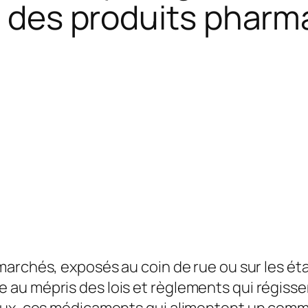
ée des produits phar
es marchés, exposés au coin de rue ou sur les é
au mépris des lois et règlements qui régisse
aux, ces médicaments qui alimentent un commer