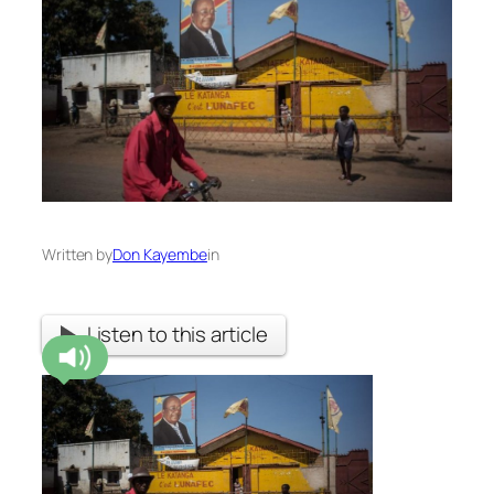
Written by
Don Kayembe
in
Listen to this article