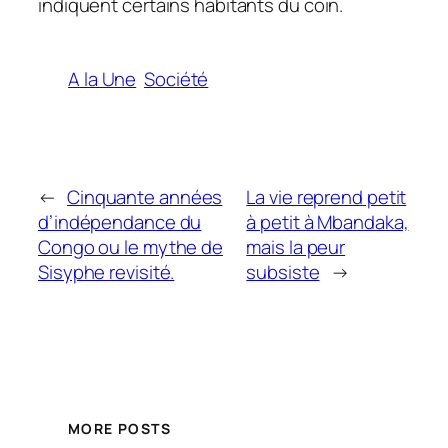
indiquent certains habitants du coin.
A la Une
Société
←
Cinquante années
La vie reprend petit
d’indépendance du
à petit à Mbandaka,
Congo ou le mythe de
mais la peur
Sisyphe revisité.
subsiste
→
MORE POSTS