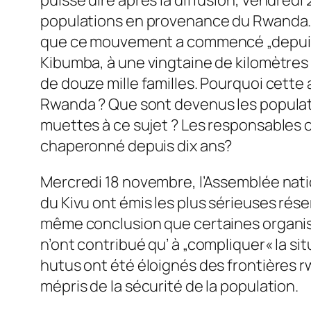
populations en provenance du Rwanda. Ce
que ce mouvement a commencé „depuis p
Kibumba, à une vingtaine de kilomètres
de douze mille familles. Pourquoi cette
Rwanda ? Que sont devenus les populati
muettes à ce sujet ? Les responsables on
chaperonné depuis dix ans?
Mercredi 18 novembre, l’Assemblée natio
du Kivu ont émis les plus sérieuses rése
même conclusion que certaines organisa
n’ont contribué qu’ à „compliquer« la si
hutus ont été éloignés des frontières rw
mépris de la sécurité de la population.