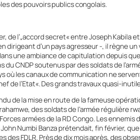
les des pouvoirs publics congolais.
er, de l’„accord secret« entre Joseph Kabila
 dirigeant d’un pays agresseur -, il règne un
 dans une ambiance de capitulation depuis qu
 du CNDP soutenus par des soldats de l’armée
ys où les canaux de communication ne servent 
f de l’Etat«. Des grands travaux quasi-inutiles
ndu de la mise en route de la fameuse opérat
ahamwe, des soldats de l’armée régulière rwan
 Forces armées de la RD Congo. Les ennemis d’
John Numbi Banza prétendait, fin février, que 
s des FDLR. Près de dix mois après, des obse