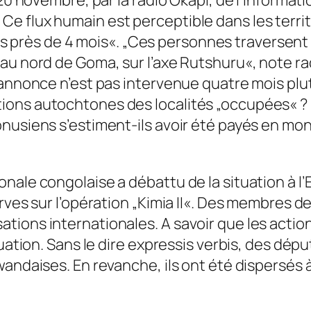
 flux humain est perceptible dans les territo
rès de 4 mois«. „Ces personnes traversent cl
 au nord de Goma, sur l’axe Rutshuru«, note r
 annonce n’est pas intervenue quatre mois plu
ons autochtones des localités „occupées« ? P
usiens s’estiment-ils avoir été payés en monn
nale congolaise a débattu de la situation à l’
rves sur l’opération „Kimia II«. Des membres d
tions internationales. A savoir que les actio
tuation. Sans le dire expressis verbis, des dé
andaises. En revanche, ils ont été dispersés à 