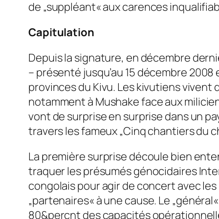
de „suppléant« aux carences inqualifiab
Capitulation
Depuis la signature, en décembre derni
– présenté jusqu’au 15 décembre 2008 en
provinces du Kivu. Les kivutiens vivent
notamment à Mushake face aux miliciens
vont de surprise en surprise dans un pa
travers les fameux „Cinq chantiers du che
La première surprise découle bien ente
traquer les présumés génocidaires Inter
congolais pour agir de concert avec les
„partenaires« à une cause. Le „général« 
80&percnt des capacités opérationnelle