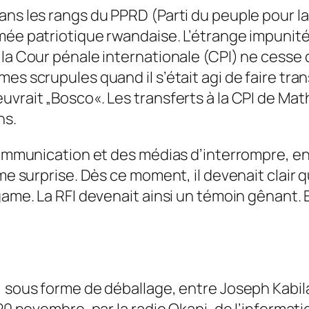
ans les rangs du PPRD (Parti du peuple pour la
mée patriotique rwandaise. L’étrange impunité 
 la Cour pénale internationale (CPI) ne cesse
es scrupules quand il s’était agi de faire tra
uvrait „Bosco«. Les transferts à la CPI de Ma
ns.
Communication et des médias d’interrompre, en ju
me surprise. Dès ce moment, il devenait clair q
game. La RFI devenait ainsi un témoin gênant. E
, sous forme de déballage, entre Joseph Kabila
20 novembre, par la radio Okapi, de l’informati