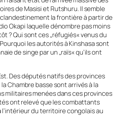
ires de Masisi et Rutshuru. Il semble
andestinement la frontière à partir de
adio Okapi laquelle dénombre pas moins
tôt ? Qui sont ces „réfugiés« venus du
ourquoi les autorités à Kinshasa sont
aie de singe par un „raïs« qu’ils ont
Est. Des députés natifs des provinces
e la Chambre basse sont arrivés à la
ns militaires menées dans ces provinces
putés ont relevé que les combattants
l’intérieur du territoire congolais au