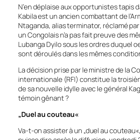
N’en déplaise aux opportunistes tapis d
Kabila est un ancien combattant de l’Ar
Ntaganda, alias terminator, réclamé par
un Congolais n’a pas fait preuve des mêm
Lubanga Dyilo sous les ordres duquel oe
sont déroulés dans les mêmes conditio
La décision prise par le ministre de la 
internationale (RFI) constitue la troisiè
de sa nouvelle idylle avec le général Ka
témoin gênant ?
„Duel au couteau«
Va-t-on assister à un „duel au couteau«
puisse dire après la diffusion, vendredi 