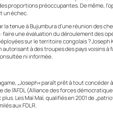
s des proportions préoccupantes. De même, l’opé
st un échec.
r la tenue à Bujumbura d’une réunion des che
 faire une évaluation du déroulement des opé
ployées sur le territoire congolais ? Joseph 
 autorisant à des troupes des pays voisins à fa
consultée ni informée.
agame, „Joseph« paraît prêt à tout concéder à 
 de l’AFDL (Alliance des forces démocratiques
lus. Les Maï Maï, qualifiés en 2001 de „patri
milés aux FDLR.