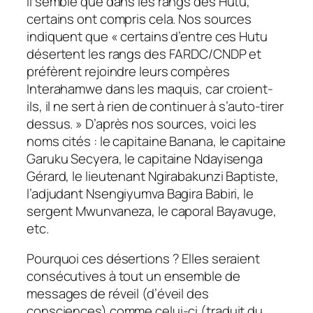
Il semble que dans les rangs des Hutu,
certains ont compris cela. Nos sources
indiquent que « certains d’entre ces Hutu
désertent les rangs des FARDC/CNDP et
préfèrent rejoindre leurs compères
Interahamwe dans les maquis, car croient-
ils, il ne sert à rien de continuer à s’auto-tirer
dessus. » D’après nos sources, voici les
noms cités : le capitaine Banana, le capitaine
Garuku Secyera, le capitaine Ndayisenga
Gérard, le lieutenant Ngirabakunzi Baptiste,
l’adjudant Nsengiyumva Bagira Babiri, le
sergent Mwunvaneza, le caporal Bayavuge,
etc.
Pourquoi ces désertions ? Elles seraient
consécutives à tout un ensemble de
messages de réveil (d’éveil des
consciences) comme celui-ci (traduit du