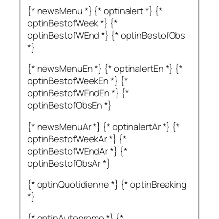
{* newsMenu *} {* optinalert *} {*
optinBestofWeek *} {*
optinBestofWEnd *} {* optinBestofObs
*}
{* newsMenuEn *} {* optinalertEn *} {*
optinBestofWeekEn *} {*
optinBestofWEndEn *} {*
optinBestofObsEn *}
{* newsMenuAr *} {* optinalertAr *} {*
optinBestofWeekAr *} {*
optinBestofWEndAr *} {*
optinBestofObsAr *}
{* optinQuotidienne *} {* optinBreaking
*}
{* optinAutopromo *} {*