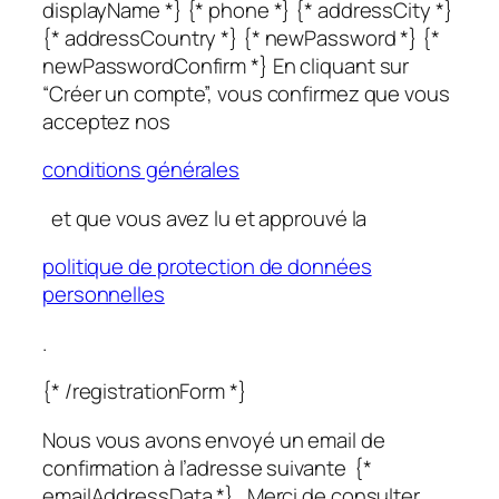
displayName *} {* phone *} {* addressCity *}
{* addressCountry *} {* newPassword *} {*
newPasswordConfirm *} En cliquant sur
“Créer un compte”, vous confirmez que vous
acceptez nos
conditions générales
et que vous avez lu et approuvé la
politique de protection de données
personnelles
.
{* /registrationForm *}
Nous vous avons envoyé un email de
confirmation à l’adresse suivante {*
emailAddressData *}. Merci de consulter