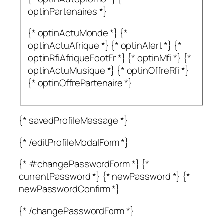
optinPartenaires *}
{* optinActuMonde *} {*
optinActuAfrique *} {* optinAlert *} {*
optinRfiAfriqueFootFr *} {* optinMfi *} {*
optinActuMusique *} {* optinOffreRfi *}
{* optinOffrePartenaire *}
{* savedProfileMessage *}
{* /editProfileModalForm *}
{* #changePasswordForm *} {*
currentPassword *} {* newPassword *} {*
newPasswordConfirm *}
{* /changePasswordForm *}