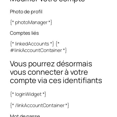
Photo de profil
{* photoManager *}
Comptes liés
{* linkedAccounts *} {*
#linkAccountContainer *}
Vous pourrez désormais
vous connecter à votre
compte via ces identifiants
{* loginWidget *}
{* /linkAccountContainer *}
Mot de passe