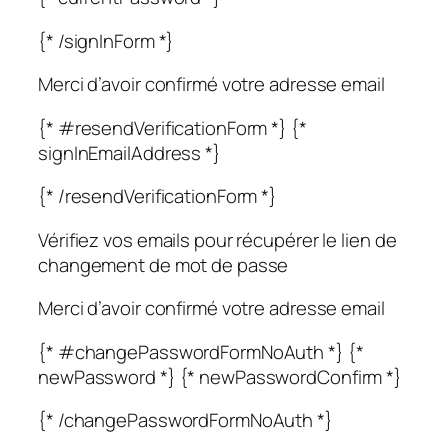
{* /signInForm *}
Merci d’avoir confirmé votre adresse email
{* #resendVerificationForm *} {*
signInEmailAddress *}
{* /resendVerificationForm *}
Vérifiez vos emails pour récupérer le lien de
changement de mot de passe
Merci d’avoir confirmé votre adresse email
{* #changePasswordFormNoAuth *} {*
newPassword *} {* newPasswordConfirm *}
{* /changePasswordFormNoAuth *}