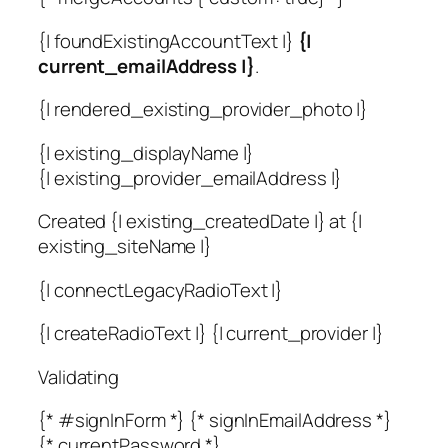
{| foundExistingAccountText |}
{|
current_emailAddress |}
.
{| rendered_existing_provider_photo |}
{| existing_displayName |}
{| existing_provider_emailAddress |}
Created {| existing_createdDate |} at {|
existing_siteName |}
{| connectLegacyRadioText |}
{| createRadioText |} {| current_provider |}
Validating
{* #signInForm *} {* signInEmailAddress *}
{* currentPassword *}