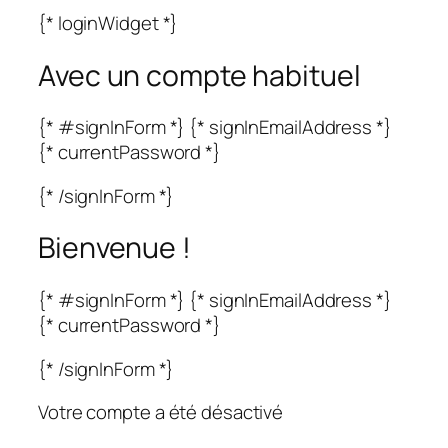
{* loginWidget *}
Avec un compte habituel
{* #signInForm *} {* signInEmailAddress *}
{* currentPassword *}
{* /signInForm *}
Bienvenue !
{* #signInForm *} {* signInEmailAddress *}
{* currentPassword *}
{* /signInForm *}
Votre compte a été désactivé