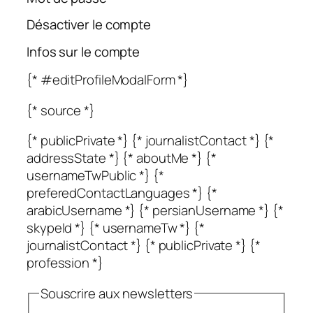
Désactiver le compte
Infos sur le compte
{* #editProfileModalForm *}
{* source *}
{* publicPrivate *} {* journalistContact *} {*
addressState *} {* aboutMe *} {*
usernameTwPublic *} {*
preferedContactLanguages *} {*
arabicUsername *} {* persianUsername *} {*
skypeId *} {* usernameTw *} {*
journalistContact *} {* publicPrivate *} {*
profession *}
Souscrire aux newsletters