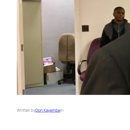
Written by
Don Kayembe
in