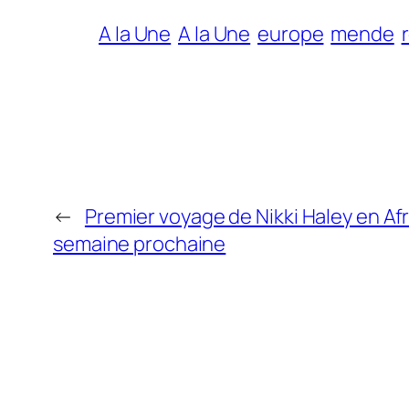
A la Une
A la Une
europe
mende
←
Premier voyage de Nikki Haley en Afr
semaine prochaine