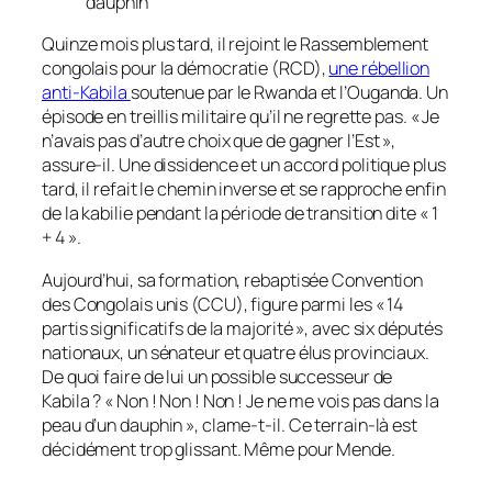
dauphin
Quinze mois plus tard, il rejoint le Rassemblement
congolais pour la démocratie (RCD),
une rébellion
anti-Kabila
soutenue par le Rwanda et l’Ouganda. Un
épisode en treillis militaire qu’il ne regrette pas. « Je
n’avais pas d’autre choix que de gagner l’Est »,
assure-il. Une dissidence et un accord politique plus
tard, il refait le chemin inverse et se rapproche enfin
de la kabilie pendant la période de transition dite « 1
+ 4 ».
Aujourd’hui, sa formation, rebaptisée Convention
des Congolais unis (CCU), figure parmi les « 14
partis significatifs de la majorité », avec six députés
nationaux, un sénateur et quatre élus provinciaux.
De quoi faire de lui un possible successeur de
Kabila ? « Non ! Non ! Non ! Je ne me vois pas dans la
peau d’un dauphin », clame-t-il. Ce terrain-là est
décidément trop glissant. Même pour Mende.