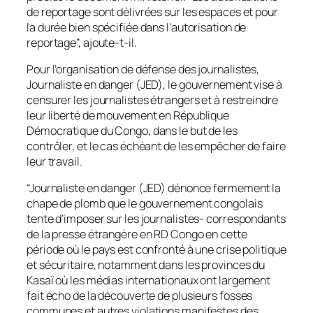
de reportage sont délivrées sur les espaces et pour
la durée bien spécifiée dans l’autorisation de
reportage”, ajoute-t-il.
Pour l’organisation de défense des journalistes,
Journaliste en danger (JED), le gouvernement vise à
censurer les journalistes étrangers et à restreindre
leur liberté de mouvement en République
Démocratique du Congo, dans le but de les
contrôler, et le cas échéant de les empêcher de faire
leur travail.
“Journaliste en danger (JED) dénonce fermement la
chape de plomb que le gouvernement congolais
tente d’imposer sur les journalistes- correspondants
de la presse étrangère en RD Congo en cette
période où le pays est confronté à une crise politique
et sécuritaire, notamment dans les provinces du
Kasaï où les médias internationaux ont largement
fait écho de la découverte de plusieurs fosses
communes et autres violations manifestes des