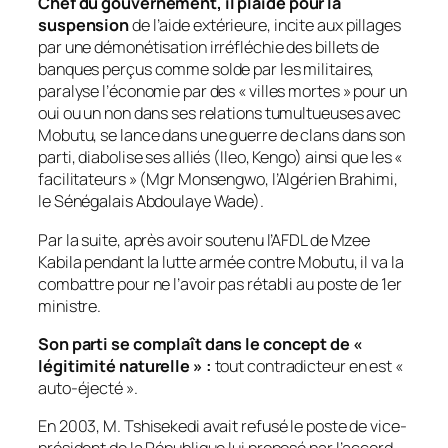
Chef du gouvernement, il plaide pour la
suspension
de l’aide extérieure, incite aux pillages
par une démonétisation irréfléchie des billets de
banques perçus comme solde par les militaires,
paralyse l’économie par des « villes mortes » pour un
oui ou un non dans ses relations tumultueuses avec
Mobutu, se lance dans une guerre de clans dans son
parti, diabolise ses alliés (Ileo, Kengo) ainsi que les «
facilitateurs » (Mgr Monsengwo, l’Algérien Brahimi,
le Sénégalais Abdoulaye Wade).
Par la suite, après avoir soutenu l’AFDL de Mzee
Kabila pendant la lutte armée contre Mobutu, il va la
combattre pour ne l’avoir pas rétabli au poste de 1er
ministre.
Son parti se complaît dans le concept de «
légitimité naturelle » :
tout contradicteur en est «
auto-éjecté ».
En 2003, M. Tshisekedi avait refusé le poste de vice-