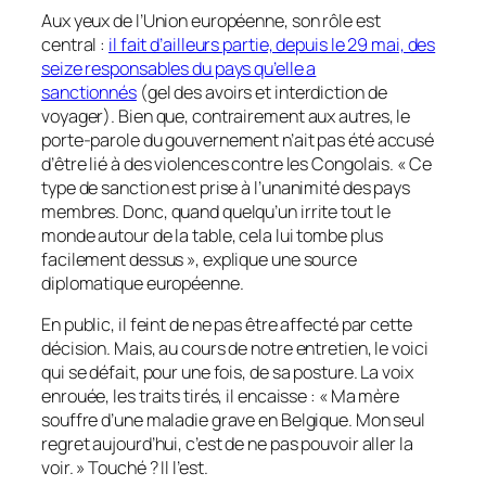
Aux yeux de l’Union européenne, son rôle est
central :
il fait d’ailleurs partie, depuis le 29 mai, des
seize responsables du pays qu’elle a
sanctionnés
(gel des avoirs et interdiction de
voyager). Bien que, contrairement aux autres, le
porte-parole du gouvernement n’ait pas été accusé
d’être lié à des violences contre les Congolais. « Ce
type de sanction est prise à l’unanimité des pays
membres. Donc, quand quelqu’un irrite tout le
monde autour de la table, cela lui tombe plus
facilement dessus », explique une source
diplomatique européenne.
En public, il feint de ne pas être affecté par cette
décision. Mais, au cours de notre entretien, le voici
qui se défait, pour une fois, de sa posture. La voix
enrouée, les traits tirés, il encaisse : « Ma mère
souffre d’une maladie grave en Belgique. Mon seul
regret aujourd’hui, c’est de ne pas pouvoir aller la
voir. » Touché ? Il l’est.