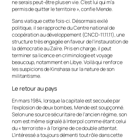
ne serais peut-être plus en vie. C’est lui qui m’a
permis de quitter le territoire », confie Mende.
Sans viatique cette fois-ci. Désormais exilé
politique, il se rapproche du Centre national de
coopération au développement (CNCD-11.11.11), une
structure très engagée en faveur de l’instauration de
la démocratie au Zaïre. Pris en charge, il peut
terminer sa licence en criminologie et voyage
beaucoup, notamment en Libye. Voilà qui renforce
les suspicions de Kinshasa sur la nature de son
militantisme.
Le retour au pays
En mars 1984, lorsque la capitale est secouée par
l’explosion de deux bombes, Mende est soupçonné.
Selon une source sécuritaire de l’ancien régime, son
nom est même signalé à Interpol comme étant celui
du « terroriste » à l’origine de ce double attentat.
L’intéressé a toujours démenti tout rôle dans cette