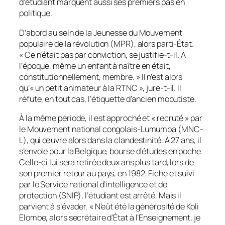
d’étudiant marquent aussi ses premiers pas en
politique.
D’abord au sein de la Jeunesse du Mouvement
populaire de la révolution (MPR), alors parti-État.
« Ce n’était pas par conviction, se justifie-t-il. À
l’époque, même un enfant à naître en était,
constitutionnellement, membre. » Il n’est alors
qu’« un petit animateur à la RTNC », jure-t-il. Il
réfute, en tout cas, l’étiquette d’ancien mobutiste.
À la même période, il est approché et « recruté » par
le Mouvement national congolais-Lumumba (MNC-
L), qui œuvre alors dans la clandestinité. À 27 ans, il
s’envole pour la Belgique, bourse d’études en poche.
Celle-ci lui sera retirée deux ans plus tard, lors de
son premier retour au pays, en 1982. Fiché et suivi
par le Service national d’intelligence et de
protection (SNIP), l’étudiant est arrêté. Mais il
parvient à s’évader. « N’eût été la générosité de Koli
Elombe, alors secrétaire d’État à l’Enseignement, je