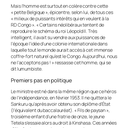
Mais l’homme est surtout en colère contre cette
« petite Belgique », épicentre, selon lui, de tous ces
« milieux de puissants intérêts qui en veulent à la
RD Congo ». « Certains néolibéraux tentent de
reproduire le schéma du roi Léopold II. Très
intelligent, il avait su vendre aux puissances de
l’époque l’idée d’une colonie internationale dans
laquelle tout le monde aurait accès à cet immense
coffre-fort naturel qu’est le Congo. Aujourd’hui, nous
ne l’acceptons pas ! » ressasse cet homme, qui se
dit lumumbiste.
Premiers pas en politique
Le ministre est né dans la même région que ce héros
de l’indépendance, en février 1953. Il ne quittera le
Sankuru qu’après avoir obtenu son diplôme d’État
(l’équivalent du baccalauréat). « Fils de paysan »,
troisième enfant d’une fratrie de onze, le jeune
Tetela s’essaie alors au droit à Kinshasa. Ces années