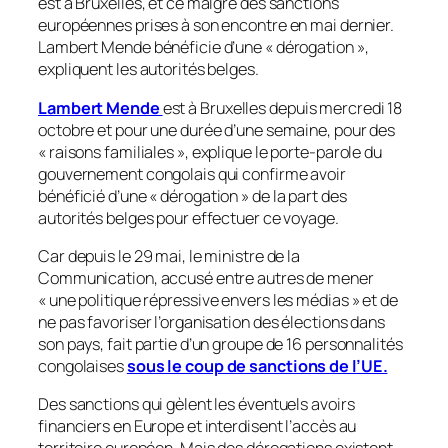
est à Bruxelles, et ce malgré des sanctions
européennes prises à son encontre en mai dernier.
Lambert Mende bénéficie d’une « dérogation »,
expliquent les autorités belges.
Lambert Mende
est à Bruxelles depuis mercredi 18
octobre et pour une durée d’une semaine, pour des
«
raisons familiales
», explique le porte-parole du
gouvernement congolais qui confirme avoir
bénéficié d’une «
dérogation
» de la part des
autorités belges pour effectuer ce voyage.
Car depuis le 29 mai, le ministre de la
Communication, accusé entre autres de mener
«
une politique répressive envers les médias
» et de
ne pas favoriser l’organisation des élections dans
son pays, fait partie d’un groupe de 16 personnalités
congolaises
sous le coup de sanctions de l’UE.
Des sanctions qui gèlent les éventuels avoirs
financiers en Europe et interdisent l’accès au