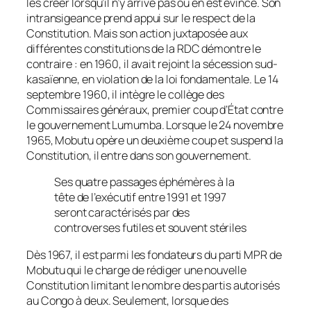
les créer lorsqu’il n’y arrive pas ou en est évincé. Son
intransigeance prend appui sur le respect de la
Constitution. Mais son action juxtaposée aux
différentes constitutions de la RDC démontre le
contraire : en 1960, il avait rejoint la sécession sud-
kasaïenne, en violation de la loi fondamentale. Le 14
septembre 1960, il intègre le collège des
Commissaires généraux, premier coup d’État contre
le gouvernement Lumumba. Lorsque le 24 novembre
1965, Mobutu opère un deuxième coup et suspend la
Constitution, il entre dans son gouvernement.
Ses quatre passages éphémères à la
tête de l’exécutif entre 1991 et 1997
seront caractérisés par des
controverses futiles et souvent stériles
Dès 1967, il est parmi les fondateurs du parti MPR de
Mobutu qui le charge de rédiger une nouvelle
Constitution limitant le nombre des partis autorisés
au Congo à deux. Seulement, lorsque des