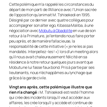
Cette polémique m’a rappelé les circonstances du
départ de mon parti de l’Alliance avec l’Union sacrée
de l’opposition qu’animait M. Tshisekedi en 1995.
Désigné par ce dernier avec quatre collègues pour
accompagner son alter ego, Kibassa Maliba, à une
négociation avec
Mobutu à Gbadolite
en vue de son
retour à la Primature, je l’entendis nous faire porter
peu après, et de manière fallacieuse, la
responsabilité de cette initiative (« je ne les ai pas
mandatés. Interpellez-les ! ») lors d’un meeting alors
qu’il nous avait chaleureusement félicité en sa
résidence à notre retour quelques jours avant que
Mobutu ne lui fasse faux bond. Pris à partie par ses
lieutenants, nous n’échappâmes au lynchage que
grâce à la garde civile.
Vingt ans après, cette polémique illustre que
rien n’a changé :
M. Tshisekedi est resté l’homme
qui crée des incidents lorsqu’il veut accéder aux
affaires, les crée lorsqu’il y accède et continue de