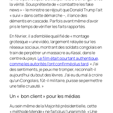
la vérité. Sous prétexte de « combattre les
fake
news
» – le ministre se réjouit que Donald Trump l’ait
« suivi » dans cette démarche –, il lance des
démentis en cascade. Parfois avant même d’avoir
pris le temps de vérifier les faits rapportés.
En février, il a d’emblée qualifié de « montage
grotesque » une vidéo, largement relayée sur les
réseaux sociaux, montrant des soldats congolais en
train de perpétrer un massacre au Kasaï, dans le
centre du pays.
Le film était pourtant authentique,
comme les autorités l’ont confirmé plus tard
. « J’ai
des sentiments, je peux me tromper, reconnaît-il
aujourd’hui du bout des lèvres. J’ai eu du mal à croire
qu’un Congolais, fût-il militaire, puisse se permettre
une telle cruauté. »
Un « bon client » pour les médias
Au sein même de la Majorité présidentielle, cette
« méthode Mende » ne fait plus l’unanimité. « Une