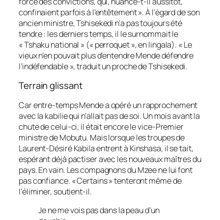
force des convictions, qui, nuance-t-il aussitôt,
confinaient parfois à l’entêtement ». À l’égard de son
ancien ministre, Tshisekedi n’a pas toujours été
tendre : les derniers temps, il le surnommait le
« Tshaku national » (« perroquet », en lingala). « Le
vieux n’en pouvait plus d’entendre Mende défendre
l’indéfendable », traduit un proche de Tshisekedi.
Terrain glissant
Car entre-temps Mende a opéré un rapprochement
avec la kabilie qui n’allait pas de soi. Un mois avant la
chute de celui-ci, il était encore le vice-Premier
ministre de Mobutu. Mais lorsque les troupes de
Laurent-Désiré Kabila entrent à Kinshasa, il se tait,
espérant déjà pactiser avec les nouveaux maîtres du
pays. En vain. Les compagnons du Mzee ne lui font
pas confiance. « Certains » tenteront même de
l’éliminer, soutient-il.
Je ne me vois pas dans la peau d’un