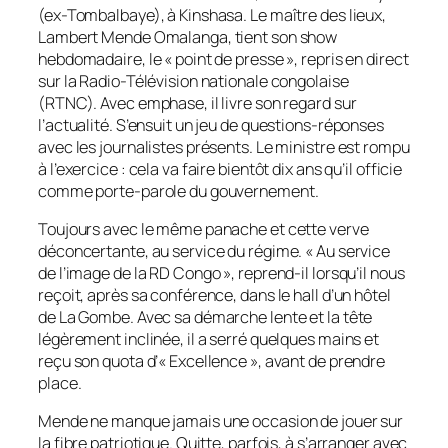
(ex-Tombalbaye), à Kinshasa. Le maître des lieux,
Lambert Mende Omalanga, tient son show
hebdomadaire, le « point de presse », repris en direct
sur la Radio-Télévision nationale congolaise
(RTNC). Avec emphase, il livre son regard sur
l’actualité. S’ensuit un jeu de questions-réponses
avec les journalistes présents. Le ministre est rompu
à l’exercice : cela va faire bientôt dix ans qu’il officie
comme porte-parole du gouvernement.
Toujours avec le même panache et cette verve
déconcertante, au service du régime. « Au service
de l’image de la RD Congo », reprend-il lorsqu’il nous
reçoit, après sa conférence, dans le hall d’un hôtel
de La Gombe. Avec sa démarche lente et la tête
légèrement inclinée, il a serré quelques mains et
reçu son quota d’« Excellence », avant de prendre
place.
Mende ne manque jamais une occasion de jouer sur
la fibre patriotique. Quitte, parfois, à s’arranger avec