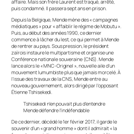
affaire. Mais son frère Laurent est traqué, arrêté,
puis condamné. Il passera sept ans en prison.
Depuis la Belgique, Mende mène des « campagnes
médiatiques » pour « affaiblir le régime de Mobutu ».
Puis, au début des années 1990, ce dernier
commence à lâcher du lest, ce qui permet à Mende
de rentrer au pays. Sous pression, le président
zaïrois instaure le multipartisme et organise une
Conférence nationale souveraine (CNS). Mende
lance alors le « MNC-Originel », nouvelle aile d’un
mouvement lumumbiste plus que jamais morcelé. À
l’issue des travaux de la CNS, Mende entre au
nouveau gouvernement, alors dirigé par l’opposant
Étienne Tshisekedi.
Tshisekedi n’en pouvait plus d’entendre
Mende défendre l’indéfendable
De ce dernier, décédé le 1er février 2017, il garde le
souvenir d’un « grand homme » dont il admirait « la