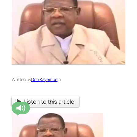
Written by
Don Kayembe
in
Listen to this article