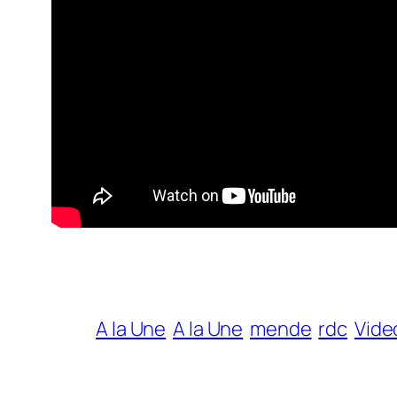
A la Une
A la Une
mende
rdc
Vide