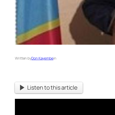
Written by
Don Kayembe
in
Listen to this article