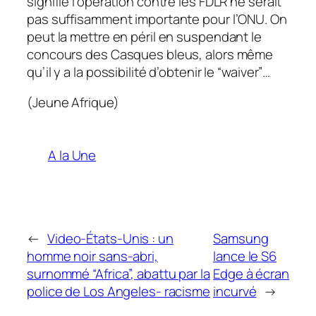
signifie l’opération contre les FDLR ne serait
pas suffisamment importante pour l’ONU. On
peut la mettre en péril en suspendant le
concours des Casques bleus, alors même
qu’il y a la possibilité d’obtenir le “waiver”…
(Jeune Afrique)
A la Une
←
Video-États-Unis : un
Samsung
homme noir sans-abri,
lance le S6
surnommé “Africa”, abattu par la
Edge à écran
police de Los Angeles- racisme
incurvé
→