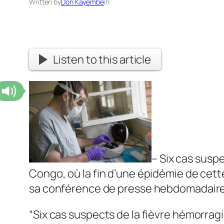
Written by
Don Kayembe
in
Listen to this article
– Six cas susp
Congo, où la fin d’une épidémie de cett
sa conférence de presse hebdomadaire
“Six cas suspects de la fièvre hémorragi