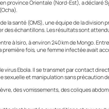
, en province Orientale (Nord-Est), a déclaré 
 (Ocha).
 de la santé (OMS), une équipe de la division 
er des échantillons. Les résultats sont attendus
tre à Isiro, à environ 240 km de Mongo. Entre 
la première fois, une femme infectée avait ac
 le virus Ebola. Il se transmet par contact dire
 voie sexuelle et manipulation sans précaution
 fièvre, des vomissements, des coliques abdom