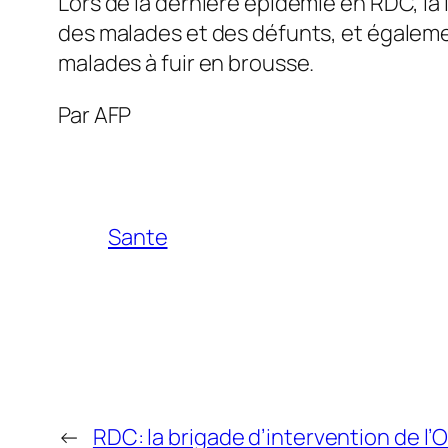
Lors de la dernière épidémie en RDC, la
des malades et des défunts, et égalemen
malades à fuir en brousse.
Par AFP
Sante
←
RDC: la brigade d’intervention de l