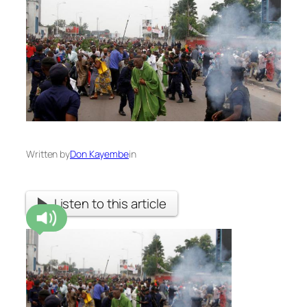
Written by
Don Kayembe
in
Listen to this article