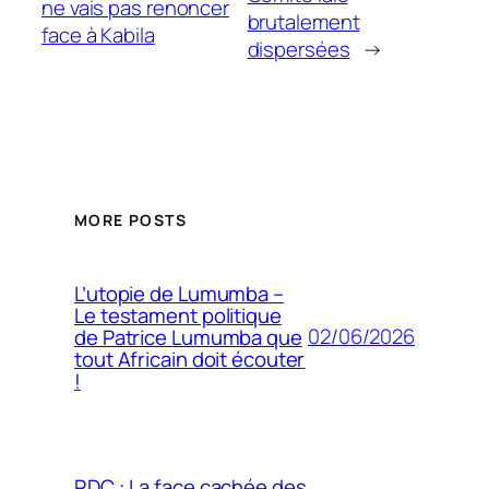
ne vais pas renoncer
brutalement
face à Kabila
dispersées
→
MORE POSTS
L’utopie de Lumumba –
Le testament politique
02/06/2026
de Patrice Lumumba que
tout Africain doit écouter
!
RDC : La face cachée des