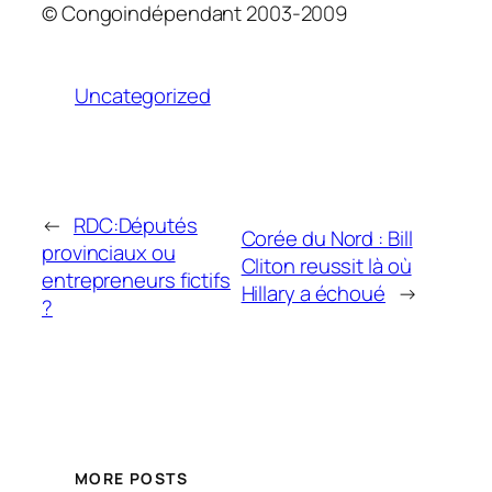
© Congoindépendant 2003-2009
Uncategorized
←
RDC:Députés
Corée du Nord : Bill
provinciaux ou
Cliton reussit là où
entrepreneurs fictifs
Hillary a échoué
→
?
MORE POSTS