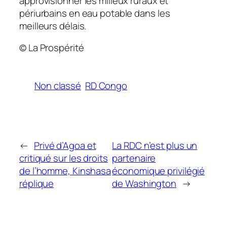
approvisionner les milieux ruraux et
périurbains en eau potable dans les
meilleurs délais.
© La Prospérité
Non classé
RD Congo
←
Privé d’Agoa et
La RDC n’est plus un
critiqué sur les droits
partenaire
de l’homme, Kinshasa
économique privilégié
réplique
de Washington
→