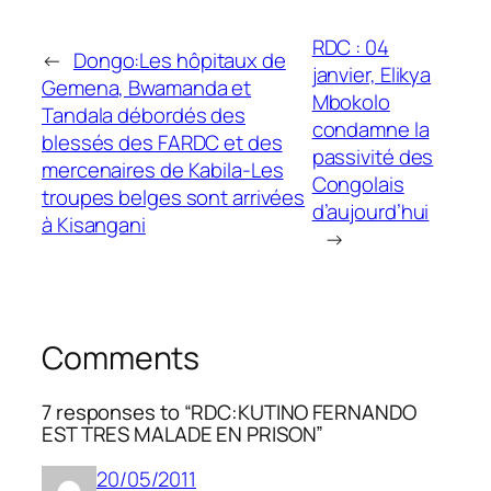
RDC : 04
←
Dongo:Les hôpitaux de
janvier, Elikya
Gemena, Bwamanda et
Mbokolo
Tandala débordés des
condamne la
blessés des FARDC et des
passivité des
mercenaires de Kabila-Les
Congolais
troupes belges sont arrivées
d’aujourd’hui
à Kisangani
→
Comments
7 responses to “RDC:KUTINO FERNANDO
EST TRES MALADE EN PRISON”
20/05/2011