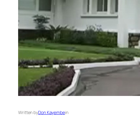
Written by
Don Kayembe
in