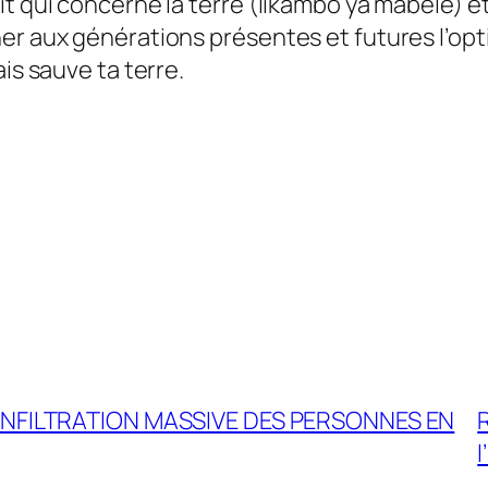
it qui concerne la terre (likambo ya mabele) 
r aux générations présentes et futures l’option
is sauve ta terre.
NFILTRATION MASSIVE DES PERSONNES EN
R