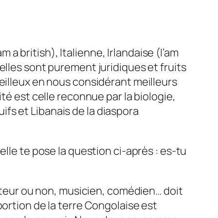
m a british), Italienne, Irlandaise (I’am
elles sont purement juridiques et fruits
eilleux en nous considérant meilleurs
té est celle reconnue par la biologie,
uifs et Libanais de la diaspora
lle te pose la question ci-après : es-tu
asteur ou non, musicien, comédien… doit
portion de la terre Congolaise est