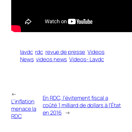
lavdc
rdc
revue de presse
Videos
News
videos news
Videos- Lavdc
←
En RDC, l’évitement fiscal a
L’inflation
coûté 1 milliard de dollars à l’État
menace la
en 2016
→
RDC