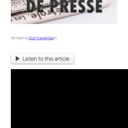
Written by
Don Kayembe
in
Listen to this article