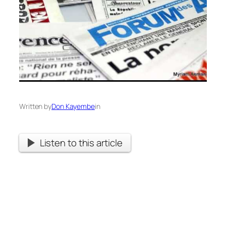
Written by
Don Kayembe
in
Listen to this article