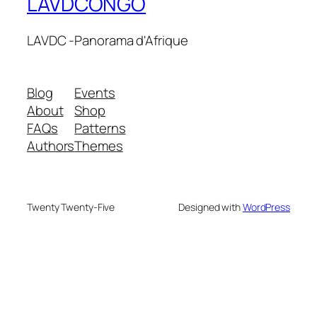
LAVDCONGO
LAVDC -Panorama d'Afrique
Blog
Events
About
Shop
FAQs
Patterns
Authors
Themes
Twenty Twenty-Five
Designed with
WordPress