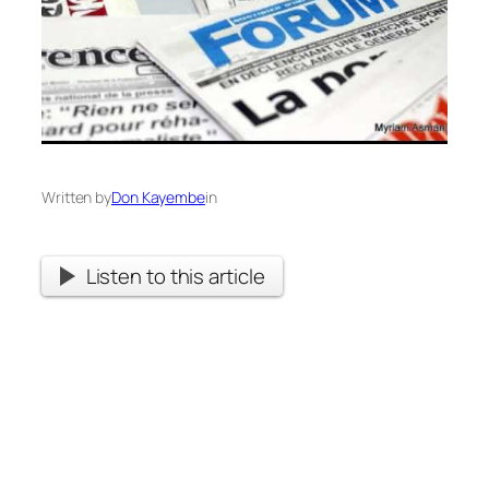
Written by
Don Kayembe
in
Listen to this article