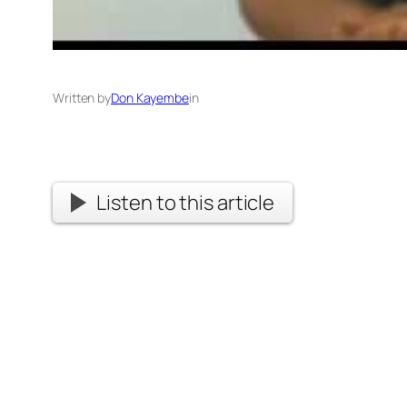
Written by
Don Kayembe
in
Listen to this article