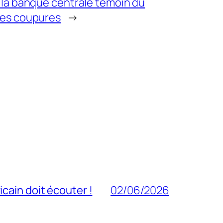
 la banque centrale témoin du
les coupures
→
cain doit écouter !
02/06/2026