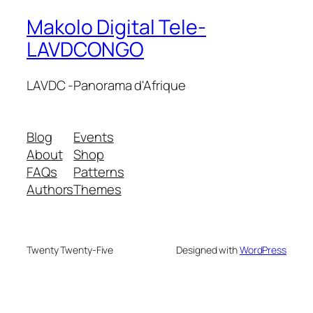
Makolo Digital Tele-
LAVDCONGO
LAVDC -Panorama d'Afrique
Blog
Events
About
Shop
FAQs
Patterns
Authors
Themes
Twenty Twenty-Five
Designed with
WordPress