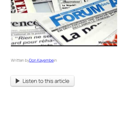
Written by
Don Kayembe
in
Listen to this article