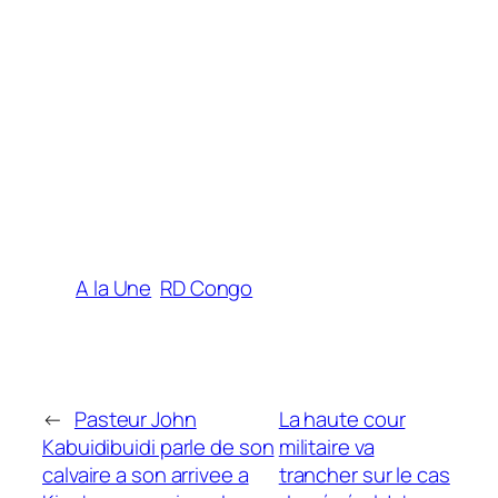
A la Une
RD Congo
←
Pasteur John
La haute cour
Kabuidibuidi parle de son
militaire va
calvaire a son arrivee a
trancher sur le cas