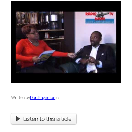
Written by
Don Kayembe
in
Listen to this article