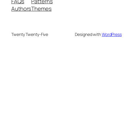
FAQs
Patterns
Authors
Themes
Twenty Twenty-Five
Designed with
WordPress