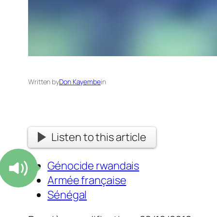
Written by
Don Kayembe
in
Listen to this article
Génocide rwandais
Armée française
Sénégal