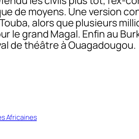
endu les civils plus tôt, l’ex-
e de moyens. Une version cont
e Touba, alors que plusieurs mil
 le grand Magal. Enfin au Burk
ival de théâtre à Ouagadougou.
s Africaines