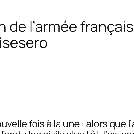
n de l’armée françai
isesero
velle fois à la une : alors que 