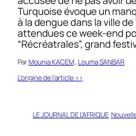
accusée de ne pas avoir déf
Turquoise évoque un manqu
à la dengue dans la ville d
attendues ce week-end pour
“Récréatrales”, grand fest
Par
Mounia KACEM
,
Louma SANBAR
L’origine de l’article >>
LE JOURNAL DE L’AFRIQUE
Nouvelle